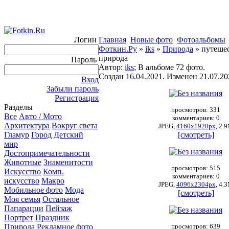
Логин
Главная
Новые фото
Фотоальбомы
Фоткин.Ру
»
iks
»
Природа
» путеше
природа
Пароль
Автор:
iks
; В альбоме 72 фото.
Создан 16.04.2021. Изменен 21.07.20
Вход
Забыли пароль
Регистрация
Разделы
просмотров: 331
Все
Авто / Мото
комментариев: 0
Архитектура
Вокруг света
JPEG,
4160x1920px
, 2.
Гламур
Город
Детский
[смотреть]
мир
Достопримечательности
Животные
Знаменитости
просмотров: 515
Искусство
Комп.
комментариев: 0
искусство
Макро
JPEG,
4096x2304px
, 4.
Мобильное фото
Мода
[смотреть]
Моя семья
Остальное
Папарацци
Пейзаж
Портрет
Праздник
Природа
Рекламное фото
просмотров: 639