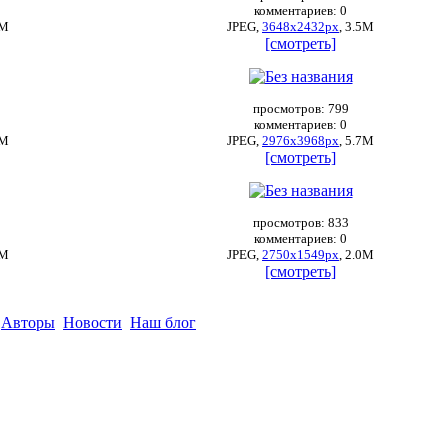
комментариев: 0
4М
JPEG,
3648x2432px
, 3.5М
[смотреть]
просмотров: 799
комментариев: 0
5М
JPEG,
2976x3968px
, 5.7М
[смотреть]
просмотров: 833
комментариев: 0
1М
JPEG,
2750x1549px
, 2.0М
[смотреть]
Авторы
Новости
Наш блог