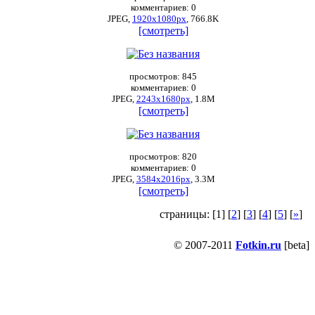
комментариев: 0
JPEG,
1920x1080px
, 766.8K
[смотреть]
просмотров: 845
комментариев: 0
JPEG,
2243x1680px
, 1.8М
[смотреть]
просмотров: 820
комментариев: 0
JPEG,
3584x2016px
, 3.3М
[смотреть]
страницы: [
1
] [
2
] [
3
] [
4
] [
5
] [
»
]
© 2007-2011
Fotkin.ru
[beta]