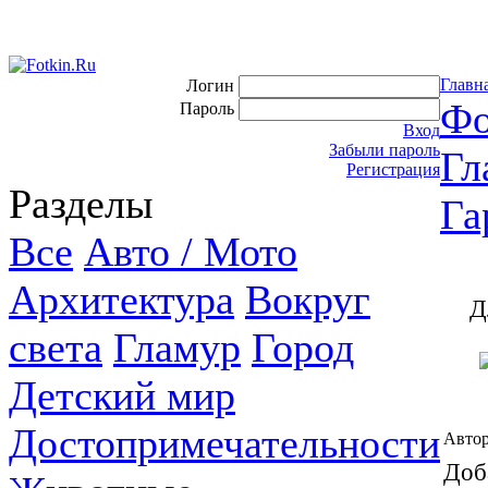
Главн
Логин
Фо
Пароль
Вход
Забыли пароль
Гл
Регистрация
Разделы
Га
Все
Авто / Мото
Архитектура
Вокруг
Д
света
Гламур
Город
Детский мир
Достопримечательности
Автор
Доб