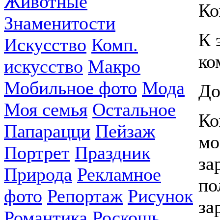
Животные
Ко
Знаменитости
К 
Искусство
Комп.
ко
искусство
Макро
Мобильное фото
Мода
До
Моя семья
Остальное
Ко
Папарацци
Пейзаж
мо
Портрет
Праздник
за
Природа
Рекламное
по
фото
Репортаж
Рисунок
за
Романтика
Роскошь