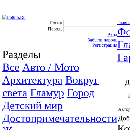
Главн
Логин
Фо
Пароль
Вход
Забыли пароль
Гл
Регистрация
Разделы
Га
Все
Авто / Мото
Архитектура
Вокруг
Д
света
Гламур
Город
Детский мир
Автор
Достопримечательности
Доб
Ко