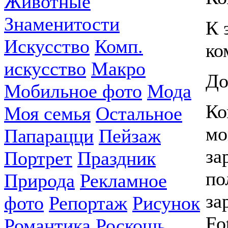
Животные
Знаменитости
К 
Искусство
Комп.
ко
искусство
Макро
До
Мобильное фото
Мода
Ко
Моя семья
Остальное
мо
Папарацци
Пейзаж
за
Портрет
Праздник
по
Природа
Рекламное
за
фото
Репортаж
Рисунок
Fo
Романтика
Роскошь