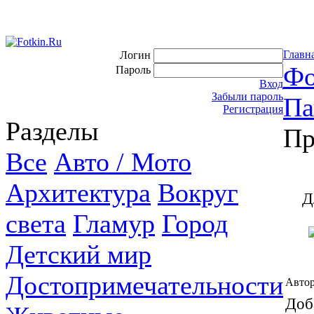
Главн
Логин
Фо
Пароль
Вход
Забыли пароль
Па
Регистрация
Разделы
Пр
Все
Авто / Мото
Архитектура
Вокруг
Д
света
Гламур
Город
Детский мир
Достопримечательности
Автор
Доб