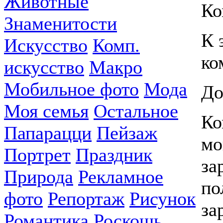
Животные
Ко
Знаменитости
К 
Искусство
Комп.
ко
искусство
Макро
Мобильное фото
Мода
До
Моя семья
Остальное
Ко
Папарацци
Пейзаж
мо
Портрет
Праздник
за
Природа
Рекламное
по
фото
Репортаж
Рисунок
за
Романтика
Роскошь