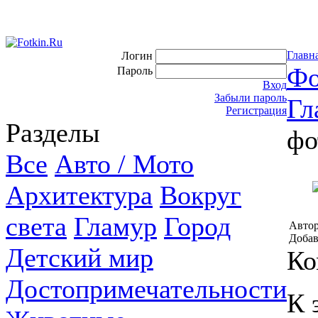
Главн
Логин
Фо
Пароль
Вход
Забыли пароль
Гл
Регистрация
Разделы
фо
Все
Авто / Мото
Архитектура
Вокруг
света
Гламур
Город
Автор
Добав
Детский мир
Ко
Достопримечательности
К 