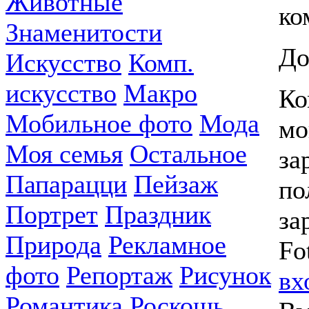
Животные
ко
Знаменитости
До
Искусство
Комп.
искусство
Макро
Ко
Мобильное фото
Мода
мо
Моя семья
Остальное
за
Папарацци
Пейзаж
по
Портрет
Праздник
за
Природа
Рекламное
Fo
фото
Репортаж
Рисунок
вх
Романтика
Роскошь