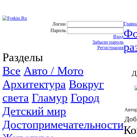
Главн
Логин
Фо
Пароль
Вход
Забыли пароль
ра
Регистрация
Разделы
Все
Авто / Мото
Д
Архитектура
Вокруг
света
Гламур
Город
Детский мир
Автор
Доб
Достопримечательности
Ко