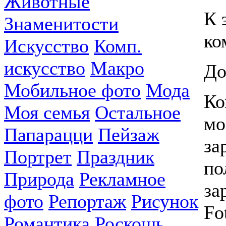
Животные
К 
Знаменитости
ко
Искусство
Комп.
искусство
Макро
До
Мобильное фото
Мода
Ко
Моя семья
Остальное
мо
Папарацци
Пейзаж
за
Портрет
Праздник
по
Природа
Рекламное
за
фото
Репортаж
Рисунок
Fo
Романтика
Роскошь