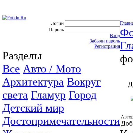
Главн
Логин
Фо
Пароль
Вход
Забыли пароль
Гл
Регистрация
Разделы
фо
Все
Авто / Мото
Архитектура
Вокруг
Д
света
Гламур
Город
Детский мир
Автор
Достопримечательности
Доб