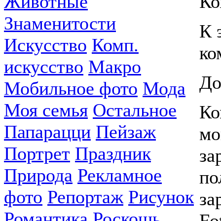
Животные
Ко
Знаменитости
К 
Искусство
Комп.
ко
искусство
Макро
До
Мобильное фото
Мода
Моя семья
Остальное
Ко
Папарацци
Пейзаж
мо
Портрет
Праздник
за
Природа
Рекламное
по
фото
Репортаж
Рисунок
за
Романтика
Роскошь
Fo