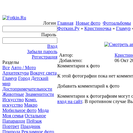
Логин
Главная
Новые фото
Фотоальбомы
Фоткин.Ру
»
Кристиночка
»
Гламур
Пароль
Вход
Забыли пароль
Автор:
Кристин
Регистрация
Добавлено:
06 Окт 2
Разделы
Комментарии к фото
Все
Авто / Мото
Архитектура
Вокруг света
К этой фотографии пока нет коммен
Гламур
Город
Детский
мир
Добавить комментарий к фото
Достопримечательности
Животные
Знаменитости
Комментарии к фотографиям могут ос
Искусство
Комп.
вход на сайт
. В противном случае В
искусство
Макро
Мобильное фото
Мода
Моя семья
Остальное
Папарацци
Пейзаж
Портрет
Праздник
Природа
Рекламное фото