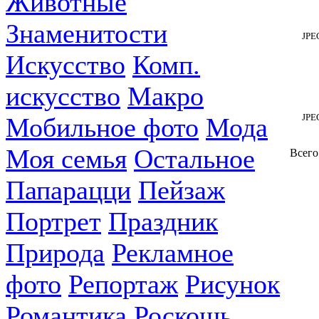
Животные
Знаменитости
JPE
Искусство
Комп.
искусство
Макро
JPE
Мобильное фото
Мода
Моя семья
Остальное
Всего
Папарацци
Пейзаж
Портрет
Праздник
Природа
Рекламное
фото
Репортаж
Рисунок
Романтика
Роскошь