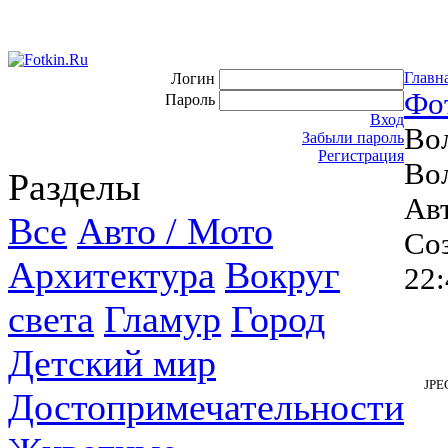
Главн
Логин
Фо
Пароль
Вход
Во
Забыли пароль
Регистрация
Во
Разделы
Ав
Все
Авто / Мото
Соз
Архитектура
Вокруг
22:
света
Гламур
Город
Детский мир
JPE
Достопримечательности